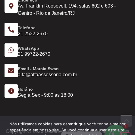
Endereço
Av. Franklin Roosevelt, 194, salas 602 e 603 -
Centro - Rio de Janeiro/RJ
Telefone
21 2532-2670
WhatsApp
21 99722-2670
Email - Marcia Swan
alfa@alfaassessoria.com.br
Horário
Seg a Sex - 9:00 às 18:00
Nós utilizamos cookies para garantir que você tenha a melhor
1
experiência em nosso site. Se você continua a usar este site,
Copyright © 2023 Desenvolvido pela Contabilit. All Rights