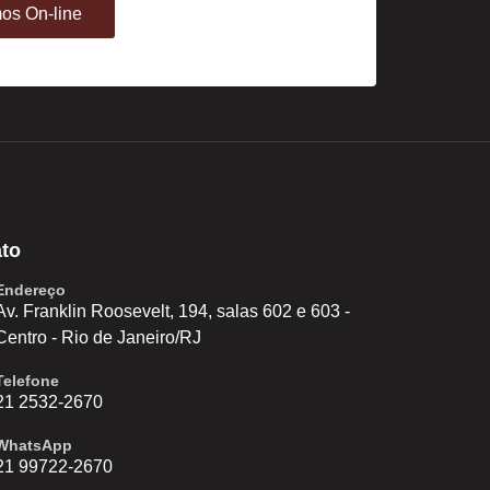
os On-line
to
Endereço
Av. Franklin Roosevelt, 194, salas 602 e 603 -
Centro - Rio de Janeiro/RJ
Telefone
21 2532-2670
WhatsApp
21 99722-2670