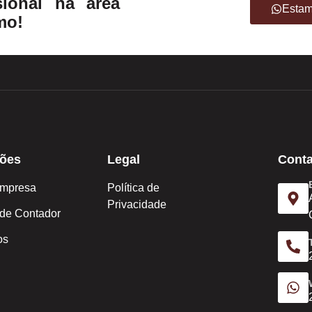
ional na área
Estam
mo!
ões
Legal
Conta
Empresa
Política de
Privacidade
 de Contador
os