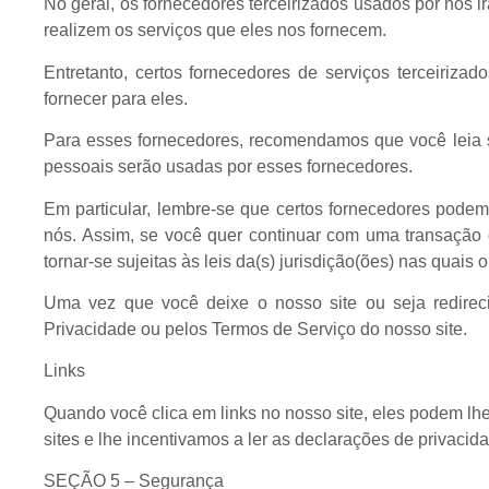
No geral, os fornecedores terceirizados usados por nós i
realizem os serviços que eles nos fornecem.
Entretanto, certos fornecedores de serviços terceiriza
fornecer para eles.
Para esses fornecedores, recomendamos que você leia s
pessoais serão usadas por esses fornecedores.
Em particular, lembre-se que certos fornecedores podem 
nós. Assim, se você quer continuar com uma transação 
tornar-se sujeitas às leis da(s) jurisdição(ões) nas quais
Uma vez que você deixe o nosso site ou seja redireci
Privacidade ou pelos Termos de Serviço do nosso site.
Links
Quando você clica em links no nosso site, eles podem lhe
sites e lhe incentivamos a ler as declarações de privacid
SEÇÃO 5 – Segurança