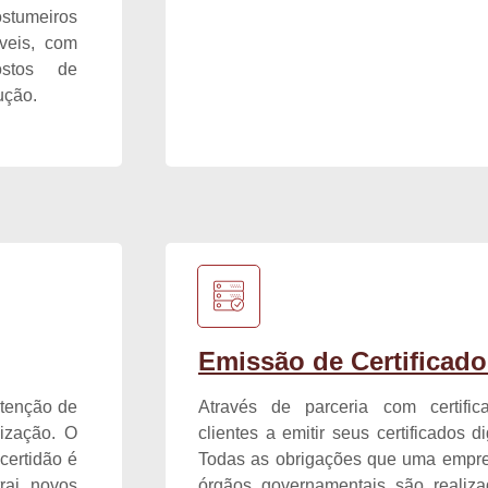
stumeiros
veis, com
ostos de
ução.
Emissão de Certificado
btenção de
Através de parceria com certifi
lização. O
clientes a emitir seus certificados d
certidão é
Todas as obrigações que uma empre
trai novos
órgãos governamentais são realizad