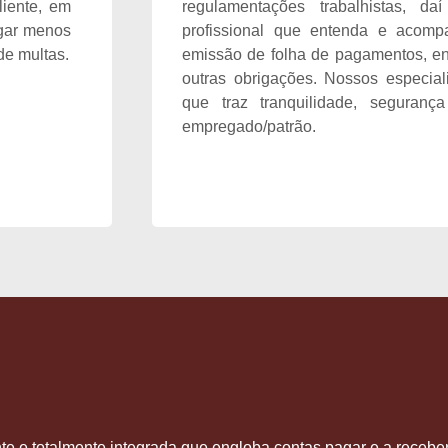
iente, em
regulamentações trabalhistas, 
agar menos
profissional que entenda e acomp
de multas.
emissão de folha de pagamentos, e
outras obrigações. Nossos especial
que traz tranquilidade, segurança
empregado/patrão.
te e totalmente integrada que engloba contas pagar e a receber